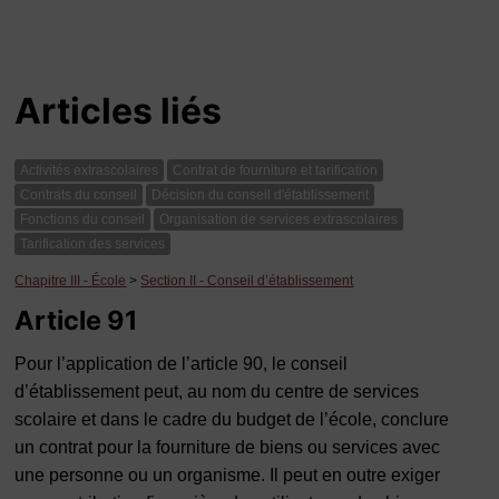
Articles liés
Activités extrascolaires
Contrat de fourniture et tarification
Contrats du conseil
Décision du conseil d'établissement
Fonctions du conseil
Organisation de services extrascolaires
Tarification des services
Chapitre III - École
>
Section II - Conseil d’établissement
Article 91
Pour l’application de l’article 90, le conseil
d’établissement peut, au nom du centre de services
scolaire et dans le cadre du budget de l’école, conclure
un contrat pour la fourniture de biens ou services avec
une personne ou un organisme. Il peut en outre exiger