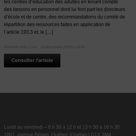
les centres d’éducation des adultes en tenant compte
des besoins en personnel dont lui font part les directeurs
d’école et de centre, des recommandations du comité de
répartition des ressources faites en application de
l’article 193.3 et, le […]
Dernière mise à jour : 18 décembre 2024 à 14:43
Consulter l'article
Lundi au vendredi
–
8 h 30 à 12 h et 13 h 30 à 16 h 30
1001, avenue Bégon Québec (Québec) G1X 3M4