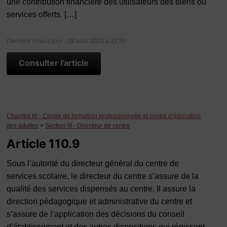
une contribution financière des utilisateurs des biens ou
services offerts. […]
Dernière mise à jour : 28 août 2023 à 11:50
Consulter l'article
Chapitre IV - Centre de formation professionnelle et centre d’éducation
des adultes
>
Section III - Directeur de centre
Article 110.9
Sous l’autorité du directeur général du centre de
services scolaire, le directeur du centre s’assure de la
qualité des services dispensés au centre. Il assure la
direction pédagogique et administrative du centre et
s’assure de l’application des décisions du conseil
d’établissement et des autres dispositions qui régissent