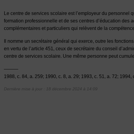
Le centre de services scolaire est l’employeur du personnel qu
formation professionnelle et de ses centres d’éducation des a
complémentaires et particuliers qui relèvent de la compétence 
Il nomme un secrétaire général qui exerce, outre les fonctions
en vertu de l’article 451, ceux de secrétaire du conseil d’adm
centre de services scolaire. Une même personne peut cumuler l
———
1988, c. 84, a. 259; 1990, c. 8, a. 29; 1993, c. 51, a. 72; 1994, c
Dernière mise à jour : 18 décembre 2024 à 14:09