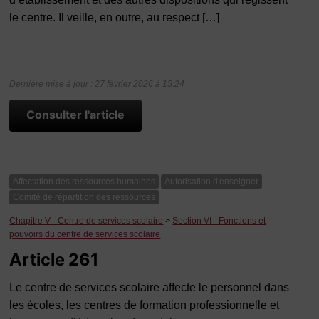
le centre. Il veille, en outre, au respect […]
Dernière mise à jour : 27 février 2026 à 15:24
Consulter l'article
Affectation des ressources humaines
Autorisation d'enseigner
Comité de répartition des ressources
Chapitre V - Centre de services scolaire
>
Section VI - Fonctions et
pouvoirs du centre de services scolaire
Article 261
Le centre de services scolaire affecte le personnel dans
les écoles, les centres de formation professionnelle et