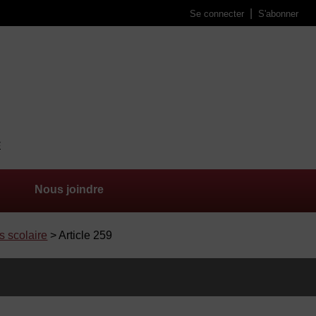
Se connecter
S'abonner
Nous joindre
s scolaire
> Article 259