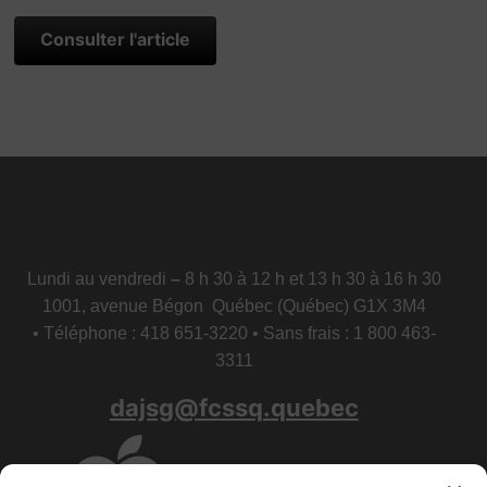
Consulter l'article
Lundi au vendredi
–
8 h 30 à 12 h et 13 h 30 à 16 h 30
1001, avenue Bégon Québec (Québec) G1X 3M4
• Téléphone : 418 651-3220 • Sans frais : 1 800 463-
3311
dajsg@fcssq.quebec