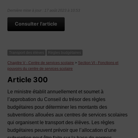
Dernière mise à jour : 17 août 2023 à 10:53
Consulter l'article
Transport des élèves
Règles budgétaires
Chapitre V - Centre de services scolaire
>
Section VI - Fonctions et
pouvoirs du centre de services scolaire
Article 300
Le ministre établit annuellement et soumet à
l’approbation du Conseil du trésor des règles
budgétaires pour déterminer les montants des
subventions allouées aux centres de services scolaires
qui organisent le transport des élèves. Les règles
budgétaires peuvent prévoir que l’allocation d’une
subvention peut être faite sur la base de normes