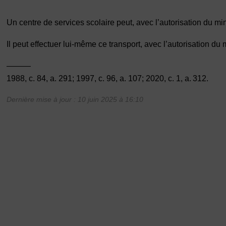
Un centre de services scolaire peut, avec l’autorisation du min
Il peut effectuer lui-même ce transport, avec l’autorisation du m
———
1988, c. 84, a. 291; 1997, c. 96, a. 107; 2020, c. 1, a. 312.
Dernière mise à jour : 10 juin 2025 à 16:10