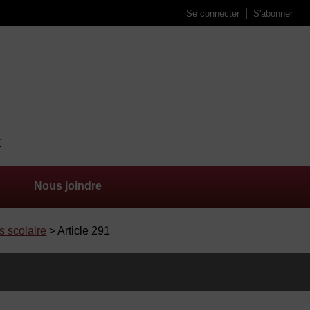
Se connecter
S'abonner
Nous joindre
s scolaire
> Article 291