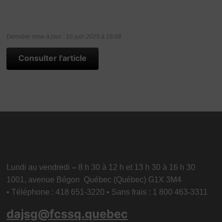
Dernière mise à jour : 10 juin 2025 à 16:08
Consulter l'article
Lundi au vendredi
–
8 h 30 à 12 h et 13 h 30 à 16 h 30
1001, avenue Bégon Québec (Québec) G1X 3M4
• Téléphone : 418 651-3220 • Sans frais : 1 800 463-3311
dajsg@fcssq.quebec