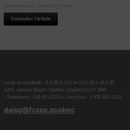
Dernière mise à jour : 10 juin 2025 à 16:08
Consulter l'article
Lundi au vendredi
–
8 h 30 à 12 h et 13 h 30 à 16 h 30
1001, avenue Bégon Québec (Québec) G1X 3M4
• Téléphone : 418 651-3220 • Sans frais : 1 800 463-3311
dajsg@fcssq.quebec