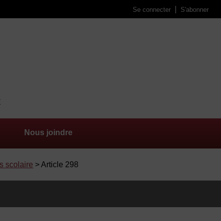
Se connecter
S'abonner
Nous joindre
s scolaire
> Article 298