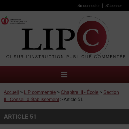
Se connecter
S'abonner
Accueil
>
LIP commentée
>
Chapitre III - École
>
Section
II - Conseil d’établissement
> Article 51
ARTICLE 51