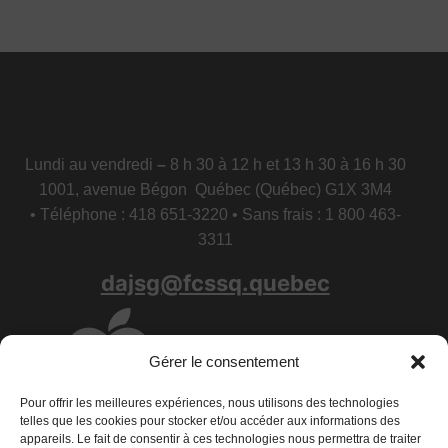
Lundi au vendredi
–
8 h 30 à 12 h et 13 h 30 à 16 h 30
1001, avenue Bégon Québec (Québec) G1X 3M4
• Téléphone : 418 651-3220 • Sans frais : 1 800 463-
3311
dajsg@fcssq.quebec
Gérer le consentement
Pour offrir les meilleures expériences, nous utilisons des technologies
telles que les cookies pour stocker et/ou accéder aux informations des
appareils. Le fait de consentir à ces technologies nous permettra de traiter