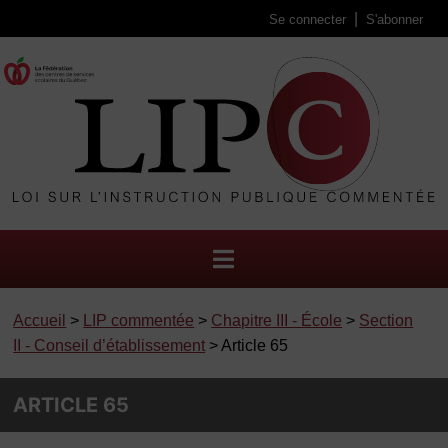
Se connecter
S'abonner
Accueil
>
LIP commentée
>
Chapitre III - École
>
Section
II - Conseil d’établissement
> Article 65
ARTICLE 65