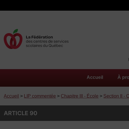
Accueil
À pr
Accueil
>
LIP commentée
>
Chapitre III - École
>
Section II -
ARTICLE 90