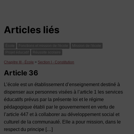
Articles liés
École
Fonctions et mission de l'école
Mission de l'école
Projet éducatif
Réussite scolaire
Chapitre III - École
>
Section I - Constitution
Article 36
L’école est un établissement d’enseignement destiné à
dispenser aux personnes visées à l’article 1 les services
éducatifs prévus par la présente loi et le régime
pédagogique établi par le gouvernement en vertu de
l’article 447 et à collaborer au développement social et
culturel de la communauté. Elle a pour mission, dans le
respect du principe […]