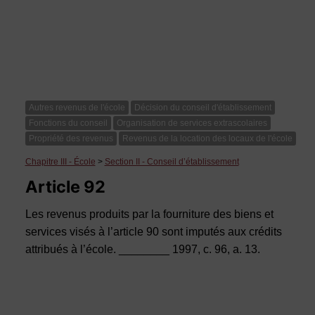
Autres revenus de l'école
Décision du conseil d'établissement
Fonctions du conseil
Organisation de services extrascolaires
Propriété des revenus
Revenus de la location des locaux de l'école
Chapitre III - École
>
Section II - Conseil d’établissement
Article 92
Les revenus produits par la fourniture des biens et
services visés à l’article 90 sont imputés aux crédits
attribués à l’école. ________ 1997, c. 96, a. 13.