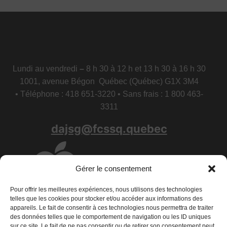
Lundi au vendredi
–
8 h 30 à 12 h et 13 h 30 à 16 h 30
1001, avenue Bégon Québec (Québec) G1X 3M4
• Téléphone : 418 651-3220 • Sans frais : 1 800 463-
3311
dajsg@fcssq.quebec
Gérer le consentement
Pour offrir les meilleures expériences, nous utilisons des technologies
telles que les cookies pour stocker et/ou accéder aux informations des
appareils. Le fait de consentir à ces technologies nous permettra de traiter
des données telles que le comportement de navigation ou les ID uniques
sur ce site. Le fait de ne pas consentir ou de retirer son consentement peut