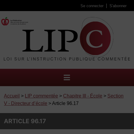
Se connecter
S'abonner
Accueil
>
LIP commentée
>
Chapitre III - École
>
Section
V - Directeur d’école
> Article 96.17
ARTICLE 96.17