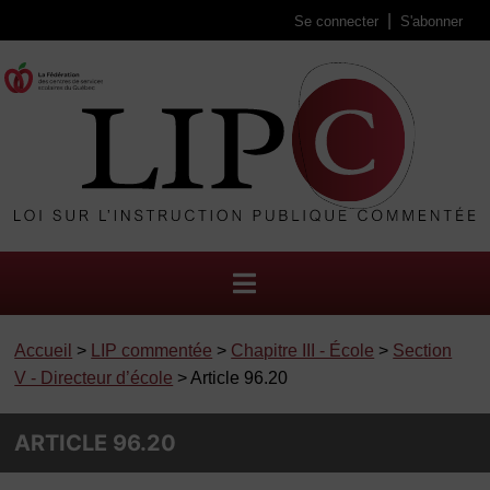
Se connecter
S'abonner
Accueil
>
LIP commentée
>
Chapitre III - École
>
Section
V - Directeur d’école
> Article 96.20
ARTICLE 96.20