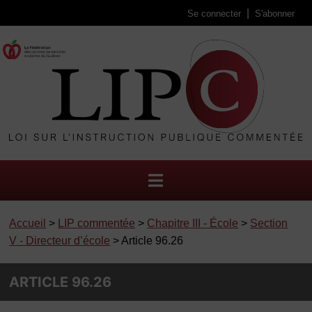
Se connecter
S'abonner
Accueil
>
LIP commentée
>
Chapitre III - École
>
Section
V - Directeur d’école
> Article 96.26
ARTICLE 96.26