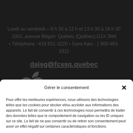
Lundi au vendredi
–
8 h 30 à 12 h et 13 h 30 à 16 h 30
1001, avenue Bégon Québec (Québec) G1X 3M4
• Téléphone : 418 651-3220 • Sans frais : 1 800 463-
3311
dajsg@fcssq.quebec
Gérer le consentement
Pour offrir les meilleures expériences, nous utilisons des technologies
telles que les cookies pour stocker et/ou accéder aux informations des
appareils. Le fait de consentir à ces technologies nous permettra de traiter
des données telles que le comportement de navigation ou les ID uniques
sur ce site. Le fait de ne pas consentir ou de retirer son consentement peut
avoir un effet négatif sur certaines caractéristiques et fonctions.