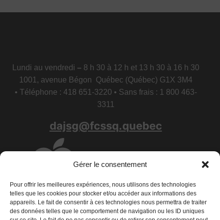
Lundi au vendredi
–
8 h 30 à 12 h et 13 h 30 à 16 h 30
1001, avenue Bégon Québec (Québec) G1X 3M4
• Téléphone : 418 651-3220 • Sans frais : 1 800 463-
3311
dajsg@fcssq.quebec
Gérer le consentement
Pour offrir les meilleures expériences, nous utilisons des technologies
telles que les cookies pour stocker et/ou accéder aux informations des
appareils. Le fait de consentir à ces technologies nous permettra de traiter
des données telles que le comportement de navigation ou les ID uniques