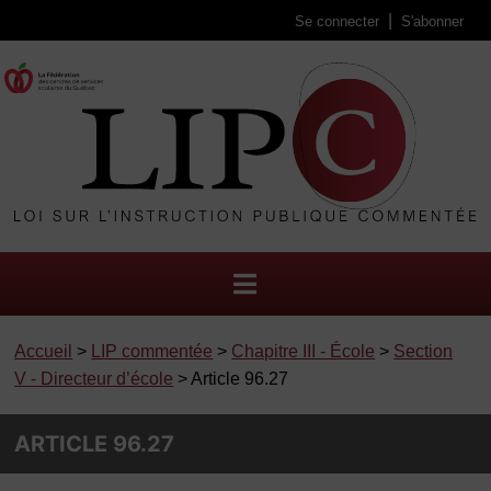
Se connecter
S'abonner
Accueil
>
LIP commentée
>
Chapitre III - École
>
Section
V - Directeur d’école
> Article 96.27
ARTICLE 96.27