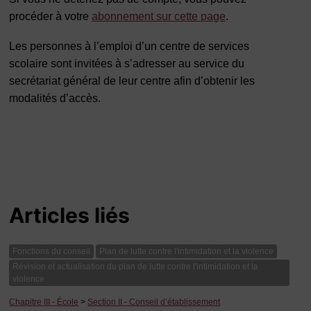
procéder à votre
abonnement sur cette page
.
Les personnes à l’emploi d’un centre de services
scolaire sont invitées à s’adresser au service du
secrétariat général de leur centre afin d’obtenir les
modalités d’accès.
Articles liés
Fonctions du conseil
Plan de lutte contre l'intimidation et la violence
Révision et actualisation du plan de lutte contre l'intimidation et la
violence
Chapitre III - École
>
Section II - Conseil d’établissement