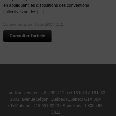
en appliquant les dispositions des conventions
collectives ou des […]
Dernière mise à jour : 4 juillet 2025 à 12:11
Consulter l'article
Lundi au vendredi
–
8 h 30 à 12 h et 13 h 30 à 16 h 30
1001, avenue Bégon Québec (Québec) G1X 3M4
• Téléphone : 418 651-3220 • Sans frais : 1 800 463-
3311