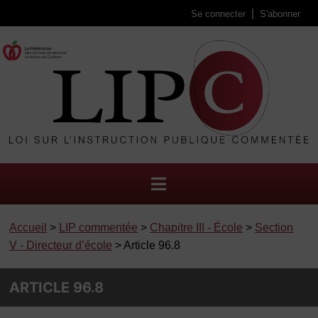
Se connecter
S'abonner
Accueil
>
LIP commentée
>
Chapitre III - École
>
Section
V - Directeur d’école
> Article 96.8
ARTICLE 96.8